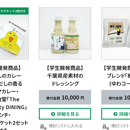
開発商品】​
【学生開発商品】
【学生開発商
んの​カレー
千葉県産素材の​
ブレンド「
しの​香る​
ドレッシング
(ゆわコー
マカレー・
10,000
10
堂​「The
ty DINING」
詳細を見る
詳細
ンチ・
ケット2セット
検討リストに入れる
検討リス