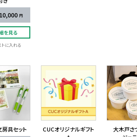
付き
10,000
細を見る
リストに入れる
文房具セット
CUCオリジナルギフト
大木戸さつ