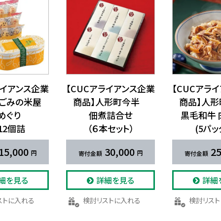
ライアンス企業
【CUCアライアンス企業
【CUCアラ
​ごみの​米屋
商品】​人形町今半
商品】​人
めぐり
佃煮詰合せ​
黒毛和牛 
12個詰
（６本セット）
(5パッ
15,000
30,000
25
細を見る
詳細を見る
詳細
リストに入れる
検討リストに入れる
検討リス