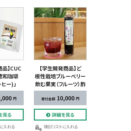
品】CUC
【学生開発商品】ど​
癒和珈琲
根性栽培ブルーベリー
ヒー)」
飲む果実​（フルーツ）​酢
,000
10,000
を見る
詳細を見る
トに入れる
検討リストに入れる