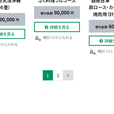
空​気清浄機​
ふく​料理フルコース
銀座吉澤
１６畳）
肩ロース・​カ
90,000
焼肉用​（計
90,000
60
詳細を見る
細を見る
検討リストに入れる
詳細
リストに入れる
検討リス
1
2