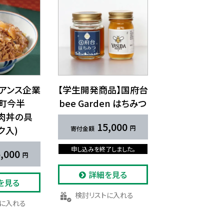
イアンス企業
【学生開発商品】国府台
形町今半
bee Garden は​ちみつ
肉丼の​具
15,000
ク入)
申し込みを終了しました。
,000
詳細を見る
を見る
検討リストに入れる
トに入れる