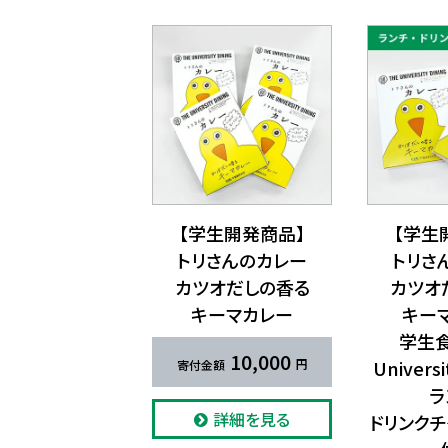
【学生開発商品】​
【学生
トリさんの​カレー
トリさ
カツオだしの​香る​
カツオだ
キーマカレー
キー
学生食
10,000
Universi
ラ
詳細を見る
ドリンクチ