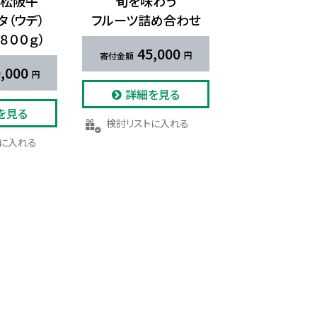
 松阪牛
旬を​味わう​
タ​（ウデ）​
フルーツ詰め合わせ
８００ｇ）
45,000
,000
詳細を見る
を見る
検討リストに入れる
トに入れる