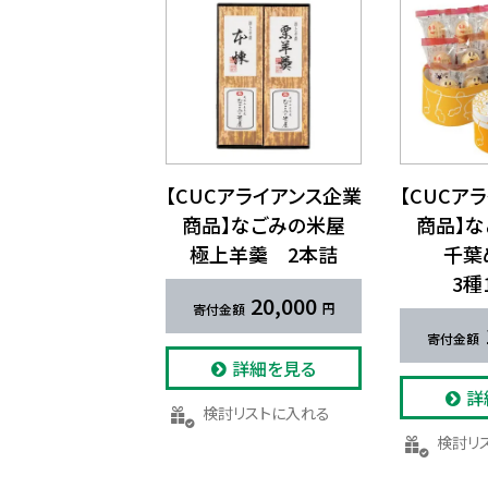
【CUCアライアンス企業
【CUCア
商品】な​ごみの​米屋
商品】な
極上羊羹 2本詰
千葉
3種
20,000
詳細を見る
詳
検討リストに入れる
検討