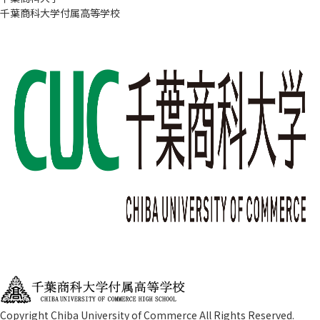
千葉商科大学付属高等学校
Copyright Chiba University of Commerce All Rights Reserved.