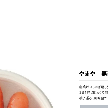
やまや 無着
創業以来、​継ぎ足し受
１６８時間じっくり熟成
柚子香る、​風味豊か