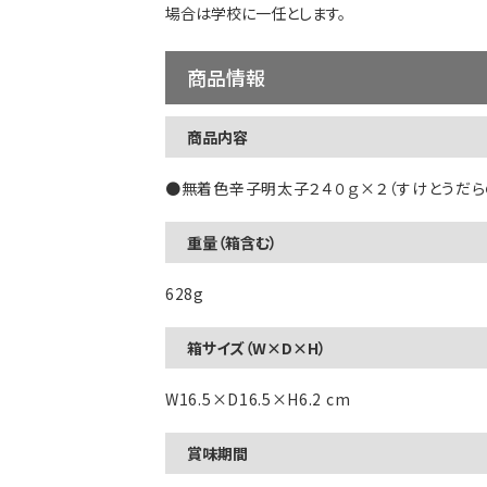
場合は​学校に​一任とします。​
商品情報
商品内容
●無着色辛子明太子​２４０ｇ×２（すけとうだら
重量​（箱含む）
628g
箱サイズ​（W×D×H）
W16.5×D16.5×H6.2 cm
賞味期間