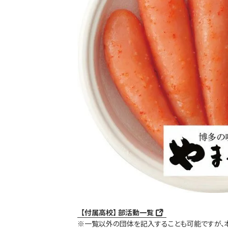
【付属高校】 部​活動一覧
※一覧以外の​団体を​記入する​ことも​可能ですが、​