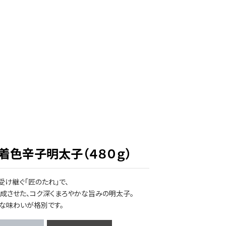
色辛子明太子​（４８０ｇ）
け継ぐ​「匠の​たれ」で、​
させた、​コク深く​まろやかな​旨みの​明太子。​
な​味わいが​格別です。