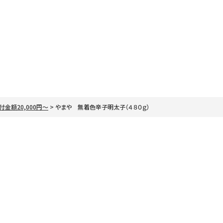
付金額20,000円～
やまや 無着色辛子明太子（４８０ｇ）