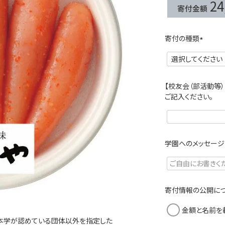
24
寄付の種類
(
必
須
)
【校友会（部活動等
ご記入ください。
学園へのメッセージ
寄付情報の公開につ
金額と名前を
本学が​認めている​団体以外を​指定した​