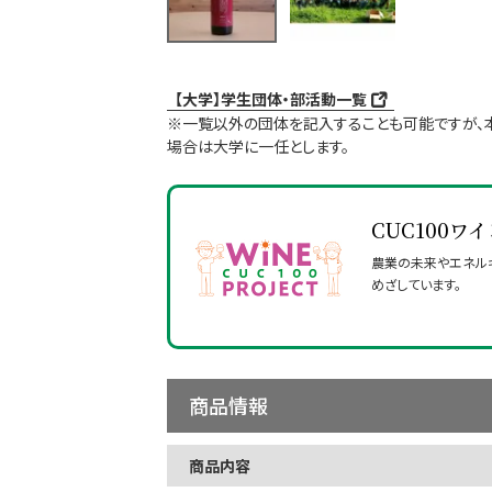
【大学】学生団体・部​活動一覧
※一覧以外の​団体を​記入する​ことも​可能ですが、​
場合は​大学に​一任とします。
CUC100ワ
農業の​未来や​エネル
めざしています。
商品情報
商品内容