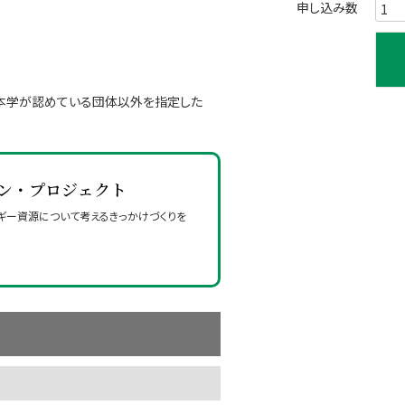
本学が​認めている​団体以外を​指定した​
イン・プロジェクト
ギー資源に​ついて​考える​きっかけづくりを​