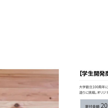
【学生開発
大学創立100周年に
造りに​挑戦。​オリジ
20