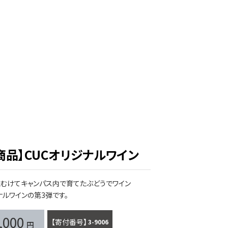
商品】CUCオリジナルワイン
​むけて​キャンパス内で​育てたぶどうで​ワイン
ナルワインの​第3弾です。
,000
商品番号
3-9006